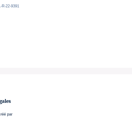
L-R-22-9391
gales
créé par