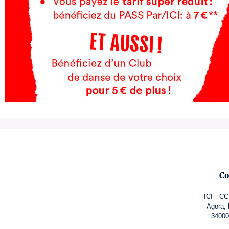
Co
ICI—CCN
Agora, 
34000