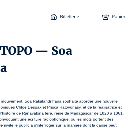
Billetterie
Panier
e TOPO — Soa
na
et mouvement, Soa Ratsifandrihana souhaite aborder une nouvelle 
iques Chloé Despax et Prisca Ratovonasy, et de la réalisatrice et 
 à l’histoire de Ranavalona Ière, reine de Madagascar de 1828 à 1861, 
onvoquant une écriture radiophonique, où les mots portent des 
e invite le public à s’interroger sur la manière dont la danse peut 