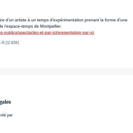
ire d‘un artiste à un temps d’expérimentation prenant la forme d’une 
de l’espace-temps de Montpellier.

-publics/spectacles-et-par-ici/presentation-par-ici
L-R-22-9391
gales
créé par