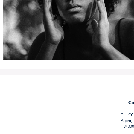
Co
ICI—CCN
Agora, 
34000